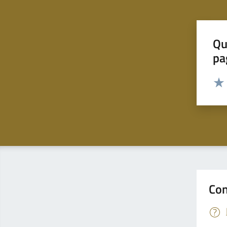
Qu
pa
Valut
Valu
Con