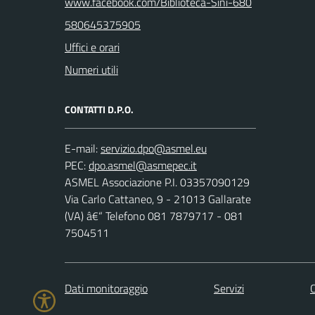
www.facebook.com/Biblioteca-Sini-680
580645375905
Uffici e orari
Numeri utili
CONTATTI D.P.O.
E-mail:
PEC:
ASMEL Associazione P.I. 03357090129
Via Carlo Cattaneo, 9 - 21013 Gallarate
(VA) â€“ Telefono 081 7879717 - 081
7504511
Dati monitoraggio
Servizi
C