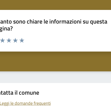
anto sono chiare le informazioni su questa
gina?
a da 1 a 5 stelle la pagina
ta 1 stelle su 5
Valuta 2 stelle su 5
Valuta 3 stelle su 5
Valuta 4 stelle su 5
Valuta 5 stelle su 5
tatta il comune
Leggi le domande frequenti