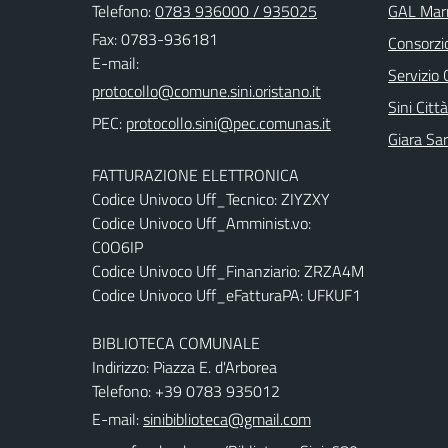
Telefono:
0783 936000 / 935025
GAL Marm
Fax: 0783-936181
Consorzi
E-mail:
Servizio 
Sini Città
PEC:
Giara Sa
FATTURAZIONE ELETTRONICA
Codice Univoco Uff_Tecnico: ZIYZXY
Codice Univoco Uff_Amminist.vo:
C0O6IP
Codice Univoco Uff_Finanziario: ZRZA4M
Codice Univoco Uff_eFatturaPA: UFKUF1
BIBLIOTECA COMUNALE
Indirizzo: Piazza E. d'Arborea
Telefono: +39 0783 935012
E-mail:
sinibiblioteca@gmail.com