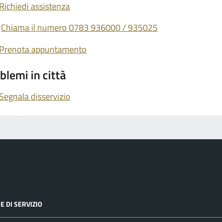
Richiedi assistenza
Chiama il numero 0783 936000 / 935025
Prenota appuntamento
blemi in città
Segnala disservizio
E DI SERVIZIO