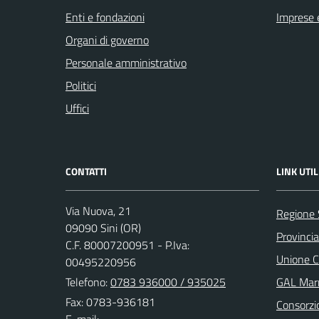
Enti e fondazioni
Imprese 
Organi di governo
Personale amministrativo
Politici
Uffici
CONTATTI
LINK UTIL
Via Nuova, 21
Regione
09090 Sini (OR)
Provincia
C.F. 80007200951 - P.Iva:
Unione C
00495220956
Telefono:
0783 936000 / 935025
GAL Marm
Fax: 0783-936181
Consorzi
E-mail: