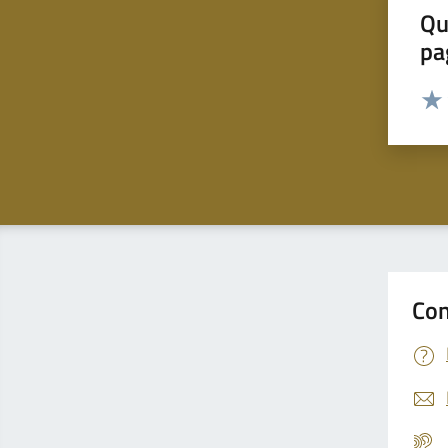
Qu
pa
Valut
Valu
Con