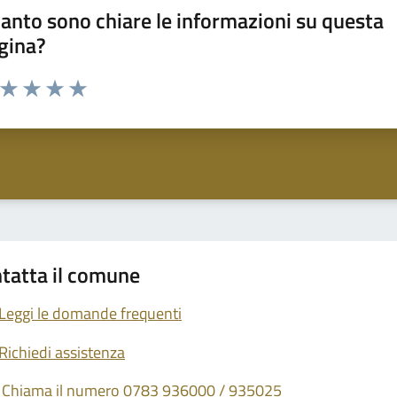
anto sono chiare le informazioni su questa
gina?
a da 1 a 5 stelle la pagina
ta 1 stelle su 5
Valuta 2 stelle su 5
Valuta 3 stelle su 5
Valuta 4 stelle su 5
Valuta 5 stelle su 5
tatta il comune
Leggi le domande frequenti
Richiedi assistenza
Chiama il numero 0783 936000 / 935025