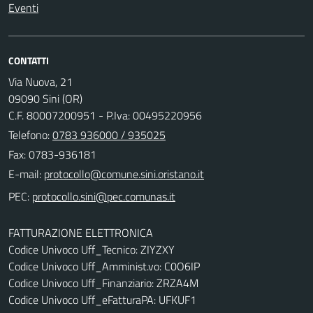
Eventi
CONTATTI
Via Nuova, 21
09090 Sini (OR)
C.F. 80007200951 - P.Iva: 00495220956
Telefono:
0783 936000 / 935025
Fax: 0783-936181
E-mail:
PEC:
FATTURAZIONE ELETTRONICA
Codice Univoco Uff_Tecnico: ZIYZXY
Codice Univoco Uff_Amminist.vo: C0O6IP
Codice Univoco Uff_Finanziario: ZRZA4M
Codice Univoco Uff_eFatturaPA: UFKUF1