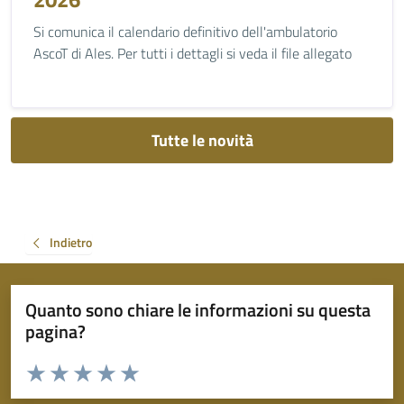
Si comunica il calendario definitivo dell'ambulatorio
AscoT di Ales. Per tutti i dettagli si veda il file allegato
Tutte le novità
Indietro
Quanto sono chiare le informazioni su questa
pagina?
Valuta da 1 a 5 stelle la pagina
Valuta 1 stelle su 5
Valuta 2 stelle su 5
Valuta 3 stelle su 5
Valuta 4 stelle su 5
Valuta 5 stelle su 5