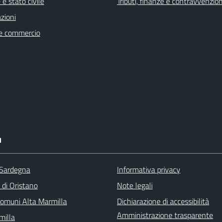
e stato civile
Tributi, finanze e contravvenzion
zioni
e commercio
I
 Sardegna
Informativa privacy
 di Oristano
Note legali
omuni Alta Marmilla
Dichiarazione di accessibilità
Amministrazione trasparente
illa