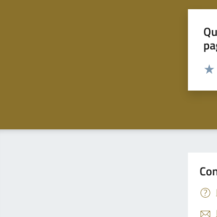
Qu
pa
Valut
Valu
Con