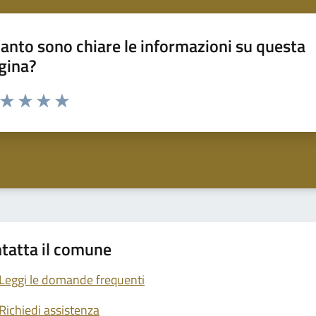
anto sono chiare le informazioni su questa
gina?
a da 1 a 5 stelle la pagina
ta 1 stelle su 5
Valuta 2 stelle su 5
Valuta 3 stelle su 5
Valuta 4 stelle su 5
Valuta 5 stelle su 5
tatta il comune
Leggi le domande frequenti
Richiedi assistenza