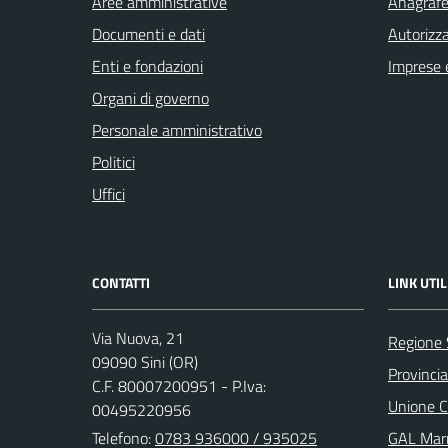
Aree amministrative
Anagrafe 
Documenti e dati
Autorizza
Enti e fondazioni
Imprese 
Organi di governo
Personale amministrativo
Politici
Uffici
CONTATTI
LINK UTIL
Via Nuova, 21
Regione
09090 Sini (OR)
Provincia
C.F. 80007200951 - P.Iva:
Unione C
00495220956
Telefono:
0783 936000 / 935025
GAL Marm